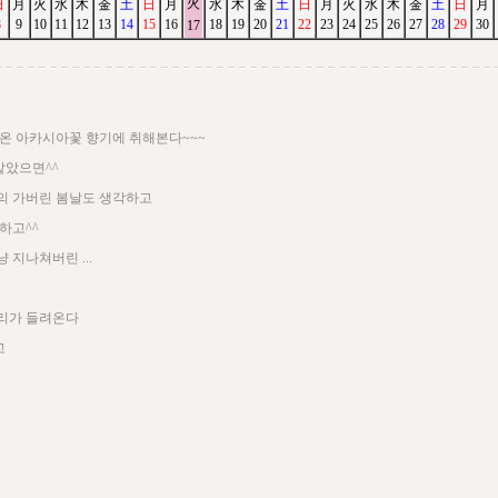
火
日
月
火
水
木
金
土
日
月
水
木
金
土
日
月
火
水
木
金
土
日
月
8
9
10
11
12
13
14
15
16
18
19
20
21
22
23
24
25
26
27
28
29
30
17
려온 아카시아꽃 향기에 취해본다~~~
같았으면^^
의 가버린 봄날도 생각하고
하고^^
 지나쳐버린 ...
리가 들려온다
고