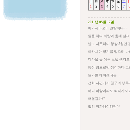
火
日
月
水
木
金
土
1
2
4
5
6
7
3
2011년 05월 17일
아카시아꽃이 만발이다~~
일을 하다 바람과 함께 실
날도 따뜻하니 항상 5월만 
아카시아 향기를 맡으며 나
다가올 올 여름 보낼 생각도
항상 맘으로만 생각하다 그냥
뭔가를 해야겠다는....
전화 저편에서 친구의 넋두
어디 바람이라도 쐬러가자
어딜갈까??
빨리 적과해야겠당^^