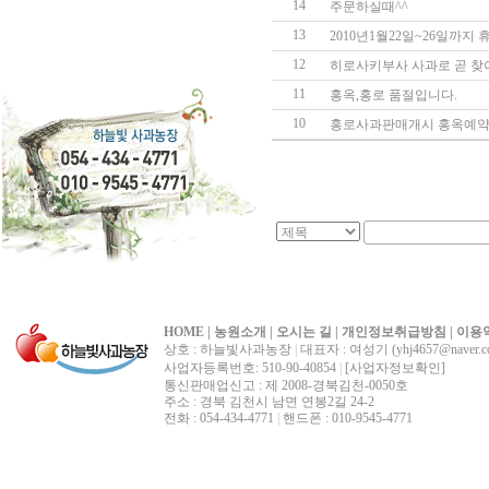
14
주문하실때^^
13
2010년1월22일~26일까지 
12
히로사키부사 사과로 곧 찾
11
홍옥,홍로 품절입니다.
10
홍로사과판매개시 홍옥예
HOME
|
농원소개
|
오시는 길
|
개인정보취급방침
|
이용
상호 : 하늘빛사과농장
|
대표자 : 여성기 (yhj4657@naver.c
사업자등록번호: 510-90-40854
|
[사업자정보확인]
통신판매업신고 : 제 2008-경북김천-0050호
주소 : 경북 김천시 남면 연봉2길 24-2
전화 : 054-434-4771
|
핸드폰 : 010-9545-4771