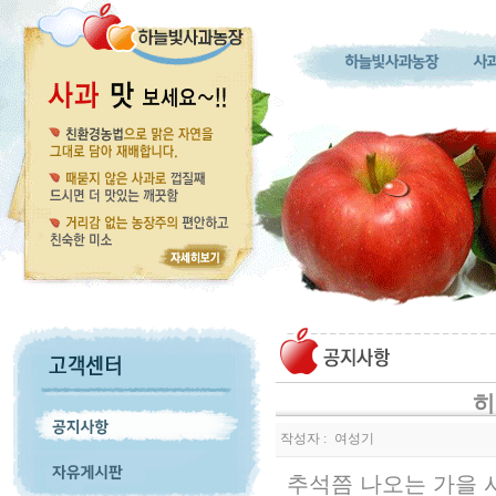
히
작성자 :
여성기
추석쯤 나오는 가을