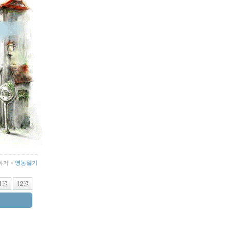
야기 >
영농일기