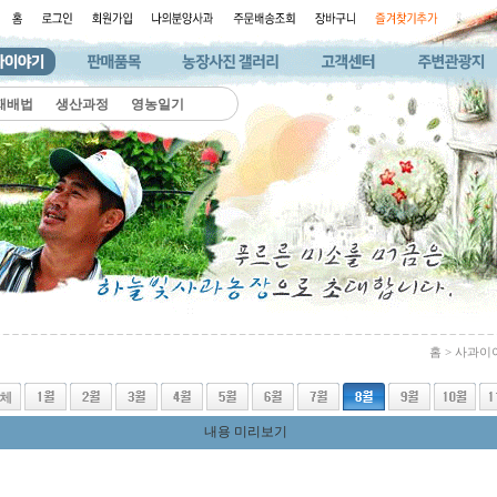
재배법
생산과정
영농일기
홈 > 사과이
내용 미리보기